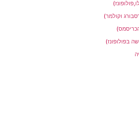
,פולופונז)
בורג וקולמר)
הכריסמס)
שה בפולופונז)
ה