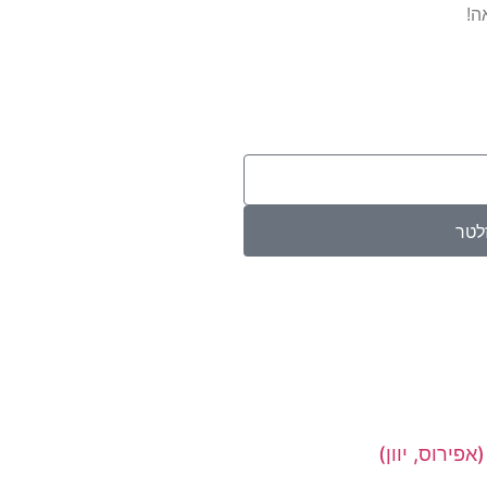
ה!
לטר
פירוס, יוון)