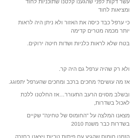
עשר דקות לפני שהגענו קלטנו שתוכניות לחוד
ומציאות לחוד
כי ערפל כבד כיסה את האזור ולא ניתן היה לראות
יותר מכמה מטרים קדימה
בטח שלא לראות כלניות ושדות חיטה ירוקים.
ולא רק שהיה ערפל גם היה קר.
אז מה עושים? מחכים ברכב ומחכים שהערפל יתפוגג.
ובשלב מסוים הרעב התעורר…אז החלטנו ללכת
לאכול בשדרות,
מצאנו המלצה על "החומוס של טחינה" שקיים
בשדרות כבר משנת 2010
הזמנו חומוס שהגיע עם פיתות טריות ויצאנו בחזרה