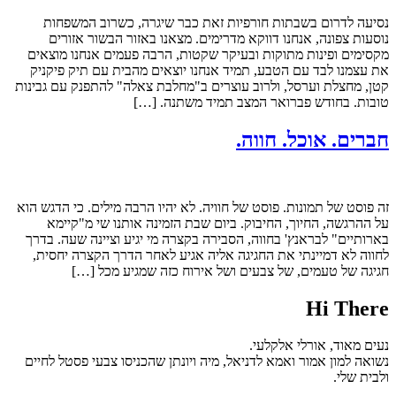
נסיעה לדרום בשבתות חורפיות זאת כבר שיגרה, כשרוב המשפחות
נוסעות צפונה, אנחנו דווקא מדרימים. מצאנו באזור הבשור אזורים
מקסימים ופינות מתוקות ובעיקר שקטות, הרבה פעמים אנחנו מוצאים
את עצמנו לבד עם הטבע, תמיד אנחנו יוצאים מהבית עם תיק פיקניק
קטן, מחצלת וערסל, ולרוב עוצרים ב"מחלבת צאלה" להתפנק עם גבינות
טובות. בחודש פברואר המצב תמיד משתנה. […]
חברים. אוכל. חווה.
זה פוסט של תמונות. פוסט של חוויה. לא יהיו הרבה מילים. כי הדגש הוא
על ההרגשה, החיוך, החיבוק. ביום שבת הזמינה אותנו שי מ"קיימא
בארותיים" לבראנץ' בחווה, הסבירה בקצרה מי יגיע וציינה שעה. בדרך
לחווה לא דמיינתי את החגיגה אליה אגיע לאחר הדרך הקצרה יחסית,
חגיגה של טעמים, של צבעים ושל אירוח כזה שמגיע מכל […]
Hi There
נעים מאוד, אורלי אלקלעי.
נשואה למון אמור ואמא לדניאל, מיה ויונתן שהכניסו צבעי פסטל לחיים
ולבית שלי.